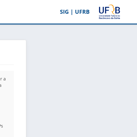
SIG | UFRB
r a
a
Ps