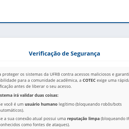
Verificação de Segurança
a proteger os sistemas da UFRB contra acessos maliciosos e garanti
abilidade para a comunidade acadêmica, a
COTEC
exige uma rápid
ificação antes de liberar o seu acesso.
istema irá validar duas coisas:
Se você é um
usuário humano
legítimo (bloqueando robôs/bots
automáticos).
Se a sua conexão atual possui uma
reputação limpa
(bloqueando I
conhecidos como fontes de ataques).