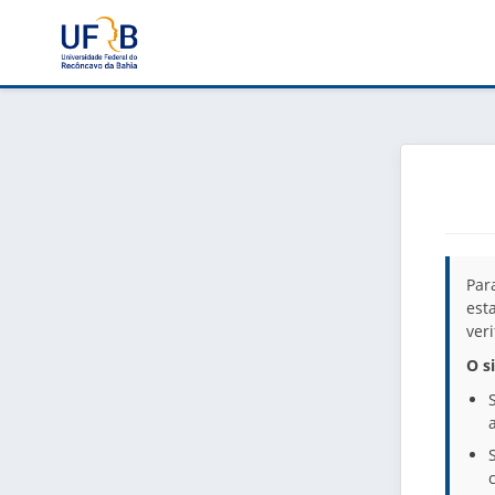
Par
est
ver
O s