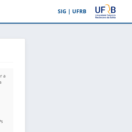
SIG | UFRB
r a
a
Ps