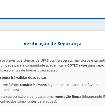
Verificação de Segurança
a proteger os sistemas da UFRB contra acessos maliciosos e garanti
abilidade para a comunidade acadêmica, a
COTEC
exige uma rápid
ificação antes de liberar o seu acesso.
istema irá validar duas coisas:
Se você é um
usuário humano
legítimo (bloqueando robôs/bots
automáticos).
Se a sua conexão atual possui uma
reputação limpa
(bloqueando I
conhecidos como fontes de ataques).