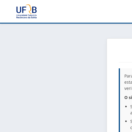
Par
est
ver
O s