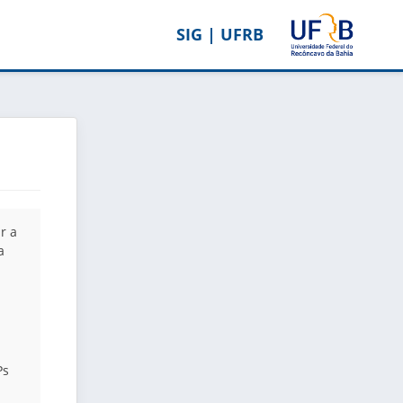
SIG | UFRB
r a
a
Ps