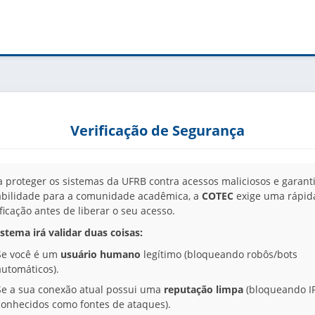
Verificação de Segurança
a proteger os sistemas da UFRB contra acessos maliciosos e garanti
abilidade para a comunidade acadêmica, a
COTEC
exige uma rápid
ificação antes de liberar o seu acesso.
istema irá validar duas coisas:
Se você é um
usuário humano
legítimo (bloqueando robôs/bots
automáticos).
Se a sua conexão atual possui uma
reputação limpa
(bloqueando I
conhecidos como fontes de ataques).