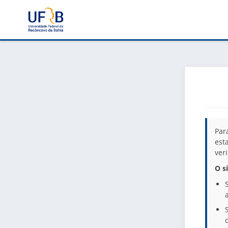
Par
est
ver
O s