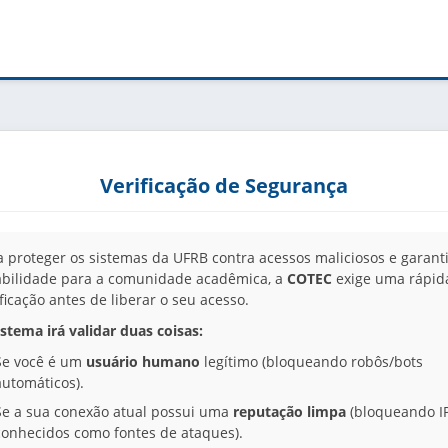
Verificação de Segurança
a proteger os sistemas da UFRB contra acessos maliciosos e garanti
abilidade para a comunidade acadêmica, a
COTEC
exige uma rápid
ificação antes de liberar o seu acesso.
istema irá validar duas coisas:
Se você é um
usuário humano
legítimo (bloqueando robôs/bots
automáticos).
Se a sua conexão atual possui uma
reputação limpa
(bloqueando I
conhecidos como fontes de ataques).