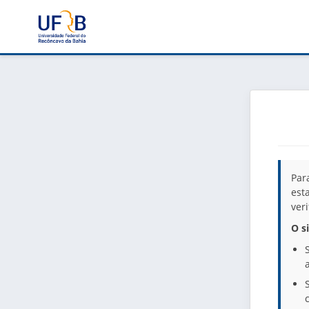
Par
est
ver
O s