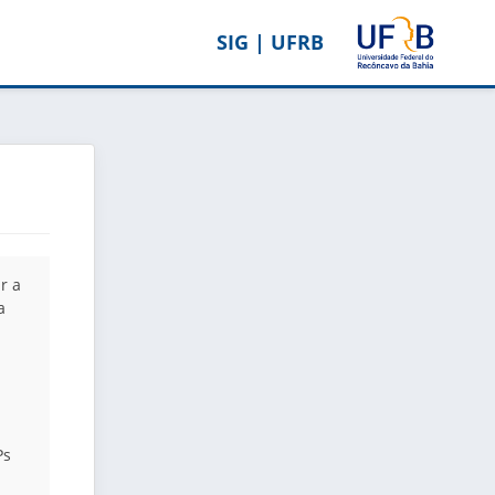
SIG | UFRB
r a
a
Ps