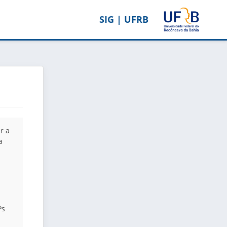
SIG | UFRB
r a
a
Ps