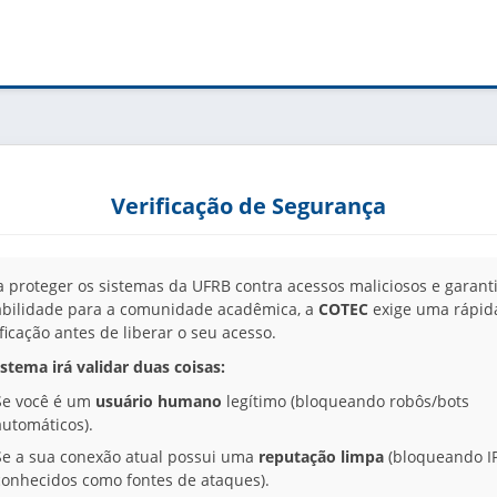
Verificação de Segurança
a proteger os sistemas da UFRB contra acessos maliciosos e garanti
abilidade para a comunidade acadêmica, a
COTEC
exige uma rápid
ificação antes de liberar o seu acesso.
istema irá validar duas coisas:
Se você é um
usuário humano
legítimo (bloqueando robôs/bots
automáticos).
Se a sua conexão atual possui uma
reputação limpa
(bloqueando I
conhecidos como fontes de ataques).