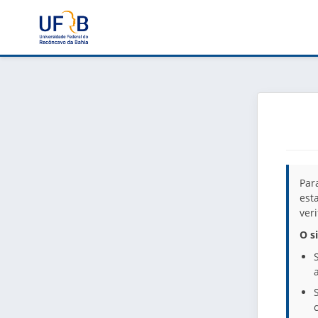
Par
est
ver
O s